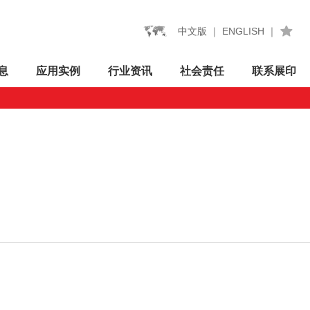
中文版
｜
ENGLISH
｜
息
应用
实例
行业
资讯
社会
责任
联系
展印