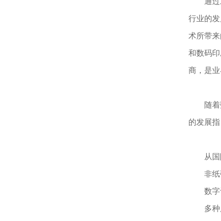
通过对数
行业的发
术所带来
和数码印
商，是业
随着数
的发展指
从国际
非纸张
数字设
多种用