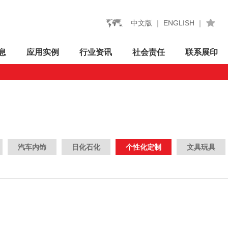
中文版
｜
ENGLISH
｜
息
应用
实例
行业
资讯
社会
责任
联系
展印
汽车内饰
日化石化
个性化定制
文具玩具