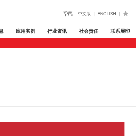
中文版
｜
ENGLISH
｜
息
应用
实例
行业
资讯
社会
责任
联系
展印